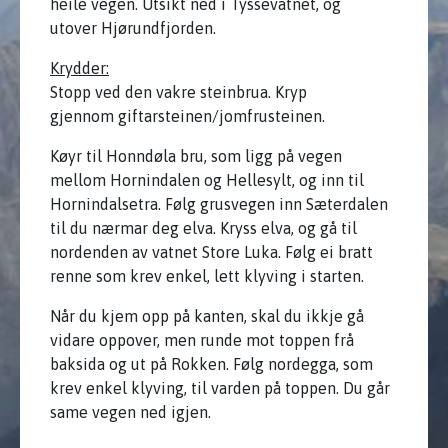
heile vegen. Utsikt ned i Tyssevatnet, og
utover Hjørundfjorden.
Krydder:
Stopp ved den vakre steinbrua. Kryp
gjennom giftarsteinen/jomfrusteinen.
Køyr til Honndøla bru, som ligg på vegen
mellom Hornindalen og Hellesylt, og inn til
Hornindalsetra. Følg grusvegen inn Sæterdalen
til du nærmar deg elva. Kryss elva, og gå til
nordenden av vatnet Store Luka. Følg ei bratt
renne som krev enkel, lett klyving i starten.
Når du kjem opp på kanten, skal du ikkje gå
vidare oppover, men runde mot toppen frå
baksida og ut på Rokken. Følg nordegga, som
krev enkel klyving, til varden på toppen. Du går
same vegen ned igjen.