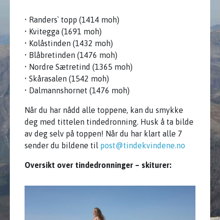
• Randers` topp (1414 moh)
• Kvitegga (1691 moh)
• Kolåstinden (1432 moh)
• Blåbretinden (1476 moh)
• Nordre Sætretind (1365 moh)
• Skårasalen (1542 moh)
• Dalmannshornet (1476 moh)
Når du har nådd alle toppene, kan du smykke
deg med tittelen tindedronning. Husk å ta bilde
av deg selv på toppen! Når du har klart alle 7
sender du bildene til
post@tindekvindene.no
Oversikt over tindedronninger – skiturer: